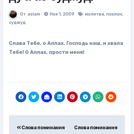
От
aslam
Ноя 1, 2009
молитва
,
поклон
,
суджуд
Слава Тебе, о Аллах, Господь наш, и хвала
Тебе! О Аллах, прости меня!
Навигация
Слова поминания
Слова поминания
по