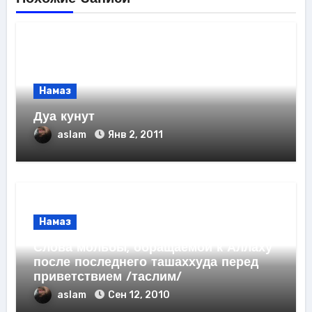
Намаз
Дуа кунут
aslam
Янв 2, 2011
Намаз
Слова мольбы, обращаемой к Аллаху
после последнего ташаххуда перед
приветствием /таслим/
aslam
Сен 12, 2010