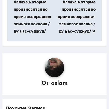
Аллаха, которые
Аллаха, которые
записям
произносятся во
произносятся во
время совершения
время совершения
земного поклона /
земного поклона /
ду‘а ас-суджуд/
ду‘а ас-суджуд/
От
aslam
Похожие Записи