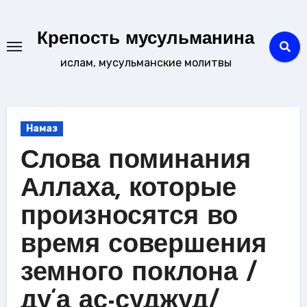
Перейти
к
Крепость мусульманина
содержанию
ислам, мусульманские молитвы
Намаз
Слова поминания
Аллаха, которые
произносятся во
время совершения
земного поклона /
ду‘а ас-суджуд/