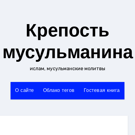
Крепость
мусульманина
ислам, мусульманские молитвы
О сайте
Облако тегов
Гостевая книга