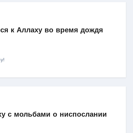
ся к Аллаху во время дождя
у!
у с мольбами о ниспослании