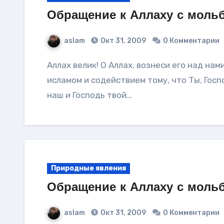
Обращение к Аллаху с моль
aslam
Окт 31, 2009
0 Комментарии
Аллах велик! О Аллах, вознеси его над нами с безопасностью, верой, благополучием,
исламом и содействием тому, что Ты, Госп
наш и Господь твой…
Природные явления
Обращение к Аллаху с мольб
aslam
Окт 31, 2009
0 Комментарии