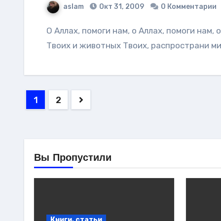
aslam
Окт 31, 2009
0 Комментарии
О Аллах, помоги нам, о Аллах, помоги нам, о Аллах, помоги нам! О Аллах, напои рабов
Твоих и животных Твоих, распространи м
Навигация
1
2
по
записям
Вы Пропустили
Книги, статьи