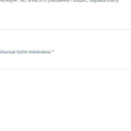
а наум . есть на это указания? хадис. баракаЛлаhу
ельные поля помечены
*