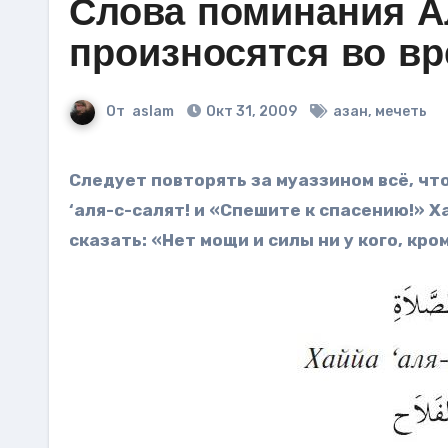
Слова поминания А
произносятся во вр
От
aslam
Окт 31, 2009
азан
,
мечеть
Следует повторять за муаззином всё, что он говорит, до слов «Спешите на молитву!» Хаййа
‘аля-с-салят! и «Спешите к спасению!» Х
сказать: «Нет мощи и силы ни у кого, кро