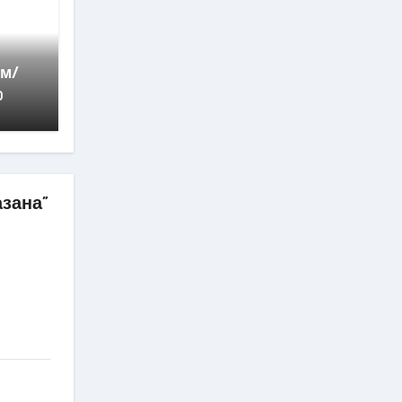
у
им/
0
зана”