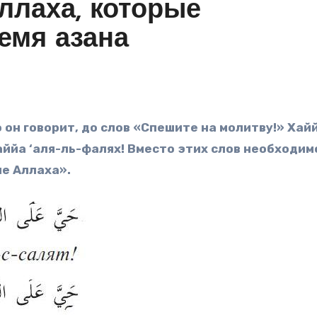
ллаха, которые
емя азана
аййа ‘аля-ль-фалях! Вместо этих слов необходим
ме Аллаха».