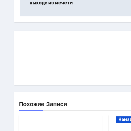
выходе из мечети
записям
Похожие Записи
Нама
Слов