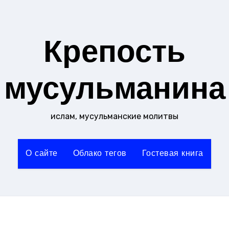
Крепость
мусульманина
ислам, мусульманские молитвы
О сайте
Облако тегов
Гостевая книга