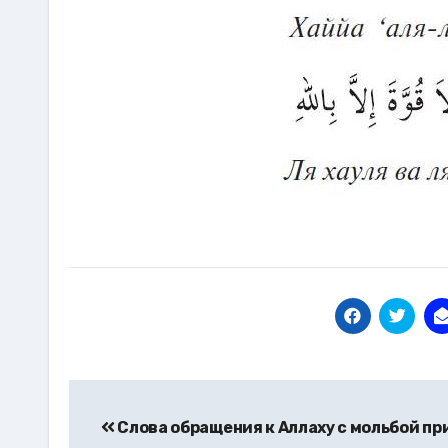
Навигация
по
Слова обращения к Аллаху с мольбой пр