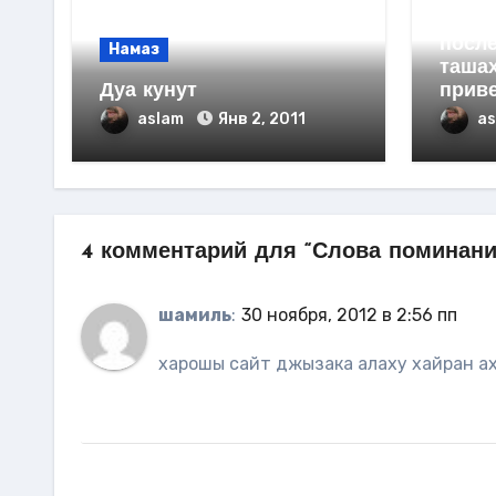
обра
после
Намаз
таша
Дуа кунут
приве
aslam
Янв 2, 2011
a
4 комментарий для “Слова поминани
шамиль
:
30 ноября, 2012 в 2:56 пп
харошы сайт джызака алаху хайран а