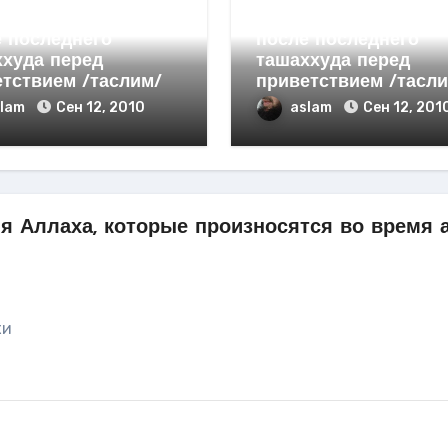
щаемой к Аллаху
обращаемой к Аллах
 последнего
после последнего
ххуда перед
ташаххуда перед
тствием /таслим/
приветствием /тасл
slam
Сен 12, 2010
aslam
Сен 12, 201
я Аллаха, которые произносятся во время а
хи