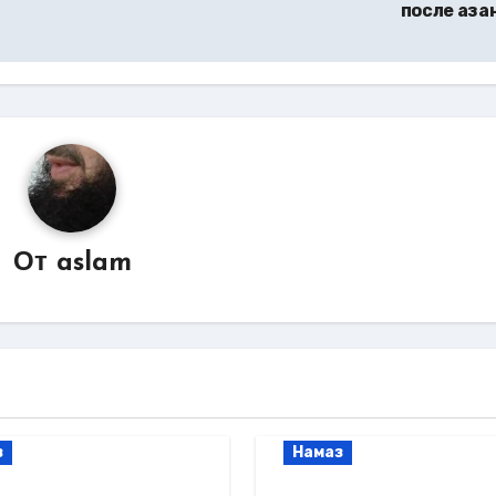
после аза
От
aslam
з
Намаз
а мольбы,
Слова мольбы,