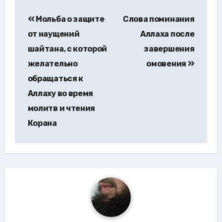
Навигация
Мольба о защите
Слова поминания
по
от наущений
Аллаха после
записям
шайтана, с которой
завершения
желательно
омовения
обращаться к
Аллаху во время
молитв и чтения
Корана