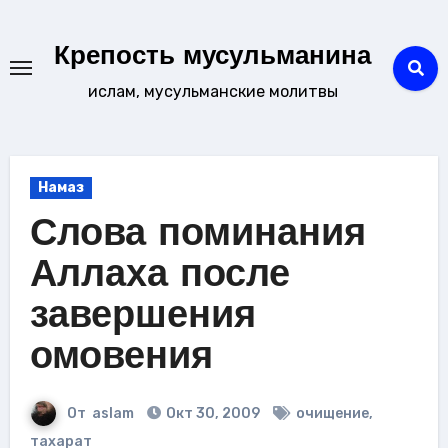
Перейти
к
Крепость мусульманина
содержанию
ислам, мусульманские молитвы
Намаз
Слова поминания
Аллаха после
завершения
омовения
От
aslam
Окт 30, 2009
очищение
,
тахарат