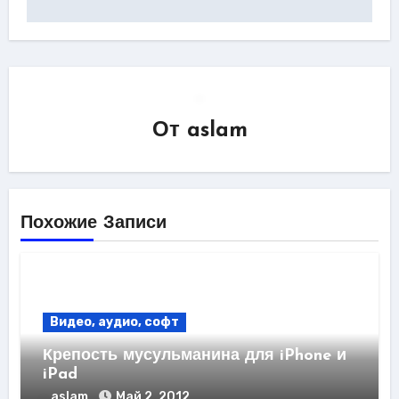
От
aslam
Похожие Записи
Видео, аудио, софт
Крепость мусульманина для iPhone и
iPad
aslam
Май 2, 2012