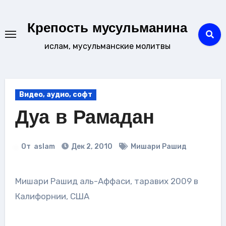
Перейти
к
Крепость мусульманина
содержанию
ислам, мусульманские молитвы
Видео, аудио, софт
Дуа в Рамадан
От
aslam
Дек 2, 2010
Мишари Рашид
Мишари Рашид аль-Аффаси, таравих 2009 в
Калифорнии, США