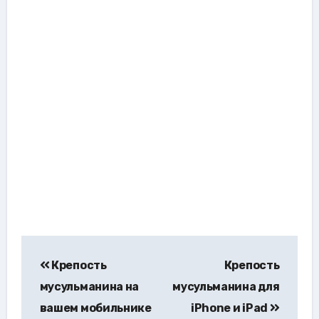
Навигация
Крепость
Крепость
по
мусульманина на
мусульманина для
записям
вашем мобильнике
iPhone и iPad