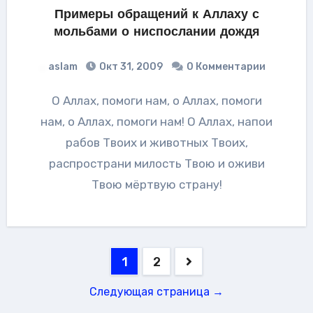
Примеры обращений к Аллаху с
мольбами о ниспослании дождя
aslam
Окт 31, 2009
0 Комментарии
О Аллах, помоги нам, о Аллах, помоги
нам, о Аллах, помоги нам! О Аллах, напои
рабов Твоих и животных Твоих,
распространи милость Твою и оживи
Твою мёртвую страну!
Навигация
1
2
по
Следующая страница →
записям