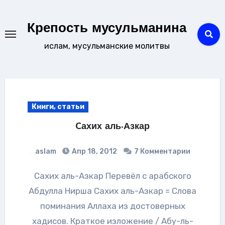
Перейти
к
Крепость мусульманина
содержанию
ислам, мусульманские молитвы
Книги, статьи
Cахих аль-Азкар
aslam
Апр 18, 2012
7 Комментарии
Cахих аль-Азкар Перевёл с арабского
Абдулла Нирша Cахих аль-Азкар = Слова
поминания Аллаха из достоверных
хадисов. Краткое изложение / Абу-ль-