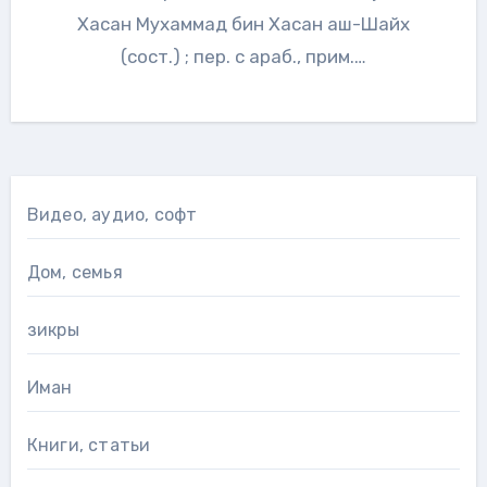
Хасан Мухаммад бин Хасан аш-Шайх
(сост.) ; пер. с араб., прим.…
Видео, аудио, софт
Дом, семья
зикры
Иман
Книги, статьи