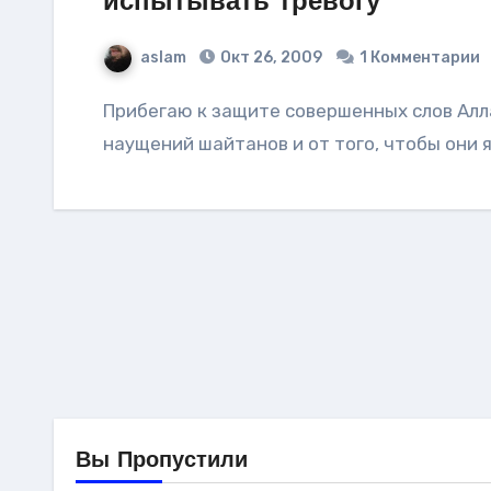
испытывать тревогу
aslam
Окт 26, 2009
1 Комментарии
Прибегаю к защите совершенных слов Аллаха от Его гнева, от зла Его рабов, от
наущений шайтанов и от того, чтобы они я
Вы Пропустили