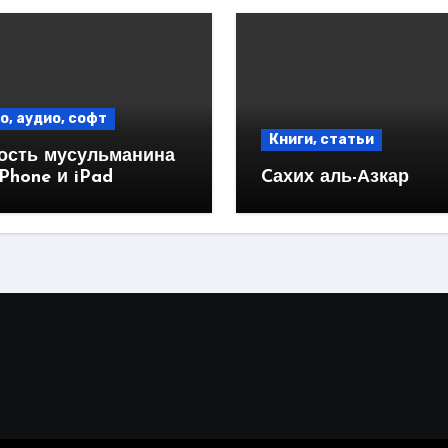
о, аудио, софт
Книги, статьи
ость мусульманина
iPhone и iPad
Cахих аль-Азкар