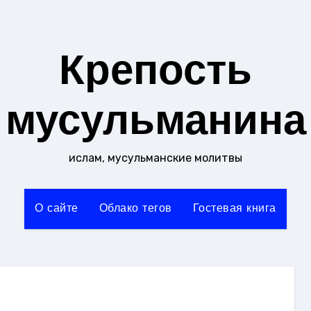
Крепость
мусульманина
ислам, мусульманские молитвы
О сайте
Облако тегов
Гостевая книга