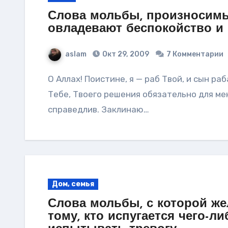
Слова мольбы, произносимы
овладевают беспокойство и 
aslam
Окт 29, 2009
7 Комментарии
О Аллах! Поистине, я — раб Твой, и сын раба Твоего, и сын рабыни Твоей. Я подвластен
Тебе, Твоего решения обязательно для мен
справедлив. Заклинаю…
Дом, семья
Слова мольбы, с которой же
тому, кто испугается чего-ли