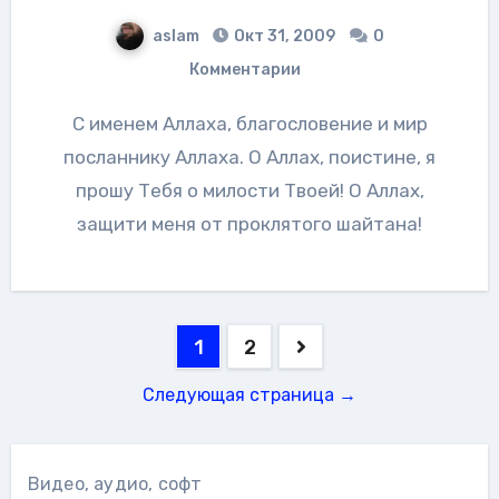
aslam
Окт 31, 2009
0
Комментарии
С именем Аллаха, благословение и мир
посланнику Аллаха. О Аллах, поистине, я
прошу Тебя о милости Твоей! О Аллах,
защити меня от проклятого шайтана!
Навигация
1
2
по
Следующая страница →
записям
Видео, аудио, софт