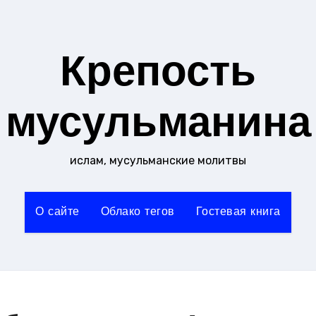
Крепость
мусульманина
ислам, мусульманские молитвы
О сайте
Облако тегов
Гостевая книга