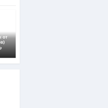
ы от
в)
9