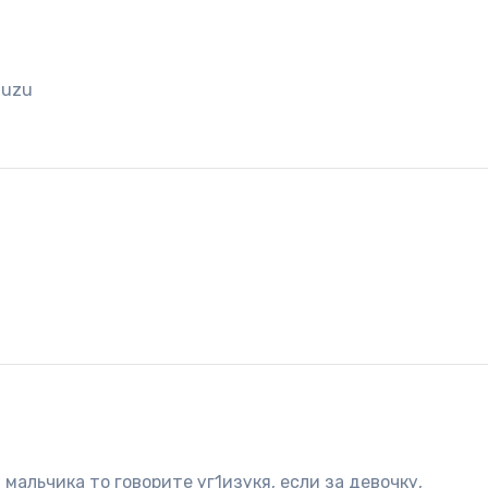
1uzu
 мальчика то говорите уг1изукя, если за девочку,