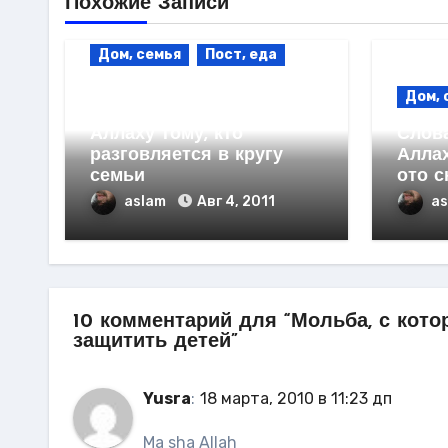
Похожие Записи
Дом, семья
Пост, еда
Мольба, с которой
Дом, 
желательно обратиться к
Аллаху тому, кто
Слов
разговляется в кругу
Алла
семьи
ото с
aslam
Авг 4, 2011
a
10 комментарий для “Мольба, с кото
защитить детей”
Yusra
:
18 марта, 2010 в 11:23 дп
Ma sha Allah