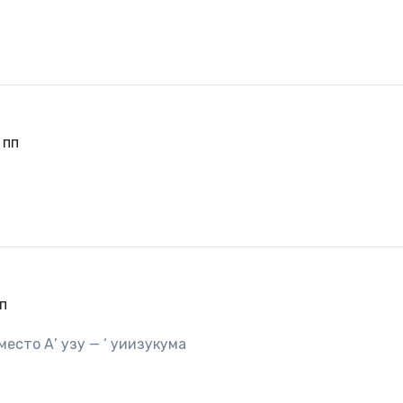
 пп
пп
есто А’ узу — ‘ уиизукума