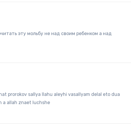
итать эту мольбу не над своим ребенком а над
t prorokov sallya llahu aleyhi vasallyam delal eto dua
 a allah znaet luchshe