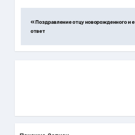
Навигация
по
Поздравление отцу новорожденного и е
ответ
записям