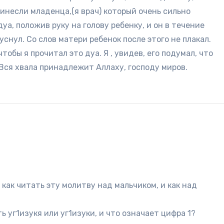
инесли младенца,(я врач) который очень сильно
уа, положив руку на голову ребенку, и он в течение
уснул. Со слов матери ребенок после этого не плакал.
чтобы я прочитал это дуа. Я , увидев, его подумал, что
в.Вся хвала принадлежит Аллаху, господу миров.
ак читать эту молитву над мальчиком, и как над
 уг1изукя или уг1изуки, и что означает цифра 1?