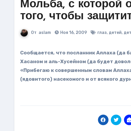
Мольба, с которой 
того, чтобы защити
От
aslam
Ноя 16, 2009
глаз
,
детей
,
де
Сообщается, что посланник Аллаха (да благословит его Аллах и приветствует), читал над аль-
Хасаном и аль-Хусейном (да будет дово
«Прибегаю к совершенным словам Аллаха
(ядовитого) насекомого и от всякого дурн