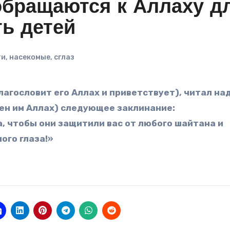
обращаются к Аллаху д
ть детей
ти
,
насекомые
,
сглаз
лен им Аллах) следующее заклинание:
, чтобы они защитили вас от любого шайтана и
ого глаза!»