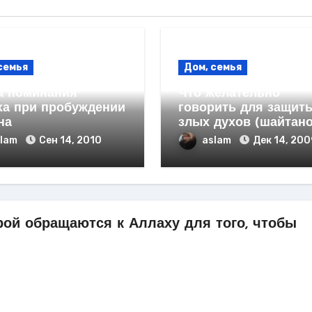
семья
Дом, семья
а поминания
Что желательно
ха при пробуждении
говорить для защит
на
злых духов (шайтано
slam
Сен 14, 2010
aslam
Дек 14, 200
рой обращаются к Аллаху для того, чтобы