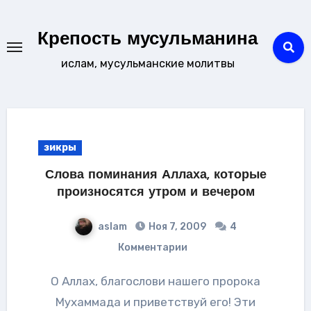
Перейти
к
Крепость мусульманина
содержанию
ислам, мусульманские молитвы
зикры
Слова поминания Аллаха, которые
произносятся утром и вечером
aslam
Ноя 7, 2009
4
Комментарии
О Аллах, благослови нашего пророка
Мухаммада и приветствуй его! Эти