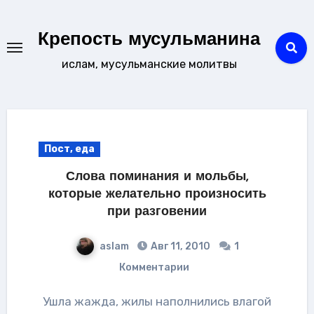
Перейти
к
Крепость мусульманина
содержанию
ислам, мусульманские молитвы
Пост, еда
Слова поминания и мольбы,
которые желательно произносить
при разговении
aslam
Авг 11, 2010
1
Комментарии
Ушла жажда, жилы наполнились влагой