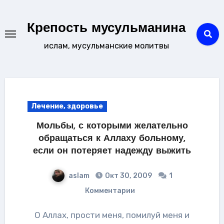
Перейти
к
Крепость мусульманина
содержанию
ислам, мусульманские молитвы
Лечение, здоровье
Мольбы, с которыми желательно
обращаться к Аллаху больному,
если он потеряет надежду выжить
aslam
Окт 30, 2009
1
Комментарии
О Аллах, прости меня, помилуй меня и