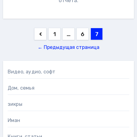
отчёта.
Навигация
1
…
6
7
по
← Предыдущая страница
записям
Видео, аудио, софт
Дом, семья
зикры
Иман
Книги, статьи