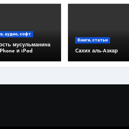
о, аудио, софт
Книги, статьи
ость мусульманина
iPhone и iPad
Cахих аль-Азкар