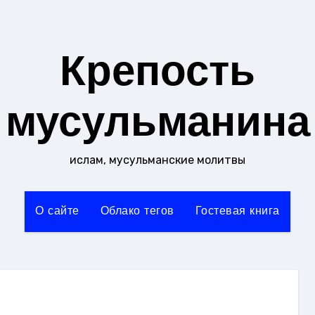
Крепость
мусульманина
ислам, мусульманские молитвы
О сайте
Облако тегов
Гостевая книга