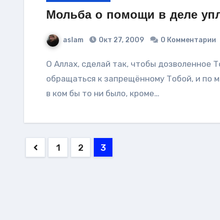
Мольба о помощи в деле уп
aslam
Окт 27, 2009
0 Комментарии
О Аллах, сделай так, чтобы дозволенное Тобой избавило меня от необходимости
обращаться к запрещённому Тобой, и по 
в ком бы то ни было, кроме…
Навигация
1
2
3
по
записям