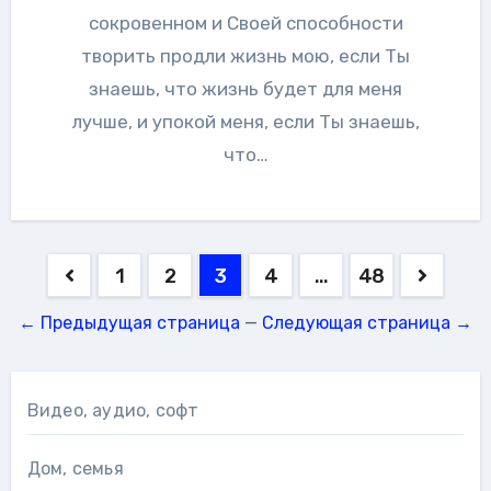
сокровенном и Своей способности
творить продли жизнь мою, если Ты
знаешь, что жизнь будет для меня
лучше, и упокой меня, если Ты знаешь,
что…
Навигация
1
2
3
4
…
48
по
← Предыдущая страница
—
Следующая страница →
записям
Видео, аудио, софт
Дом, семья